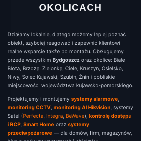
OKOLICACH
Działamy lokalnie, dlatego możemy lepiej poznać
obiekt, szybciej reagować i zapewnić klientowi
realne wsparcie także po montażu. Obsługujemy
przede wszystkim
Bydgoszcz
oraz okolice: Białe
Błota, Brzozę, Zielonkę, Ciele, Kruszyn, Osielsko,
Niwy, Solec Kujawski, Szubin, Żnin i pobliskie
miejscowości województwa kujawsko-pomorskiego.
Projektujemy i montujemy
systemy alarmowe
,
monitoring CCTV
,
monitoring AI Hikvision
, systemy
Satel (
Perfecta
,
Integra
,
BeWave
),
kontrolę dostępu
i RCP
,
Smart Home
oraz
systemy
przeciwpożarowe
— dla domów, firm, magazynów,