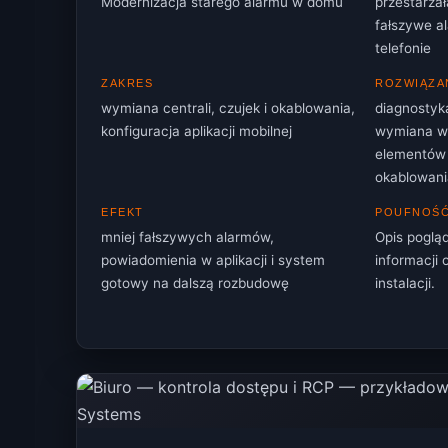
Modernizacja starego alarmu w domu
przestarza
fałszywe a
telefonie
ZAKRES
ROZWIĄZA
wymiana centrali, czujek i okablowania,
diagnostyka 
konfiguracja aplikacji mobilnej
wymiana w
elementów 
okablowani
EFEKT
POUFNOŚ
mniej fałszywych alarmów,
Opis poglą
powiadomienia w aplikacji i system
informacji
gotowy na dalszą rozbudowę
instalacji.