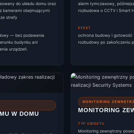
sowany do układu domu oraz
alarm tymczasowy, późniejs
 z kamerami obejmującymi
rozbudowa o CCTV i Smart
ze strefy
Ć
EFEKT
ądowy — bez podawania
ochrona budowy i gotowość 
zerunku budynku ani
rozbudowy po zakończeniu p
enia urządzeń.
MONITORING ZEWNĘTRZ
MONITORING ZEW
RMU W DOMU
TYP OBIEKTU
Monitoring zewnętrzny posesj