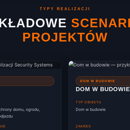
TYPY REALIZACJI
YKŁADOWE
SCENAR
PROJEKTÓW
DOM W BUDOWIE
DOM W BUDOWIE
TYP OBIEKTU
chrony domu, ogrodu,
Dom w budowie
odjazdu
NIE
ZAKRES