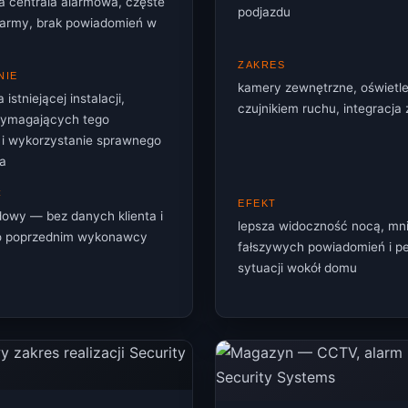
ła centrala alarmowa, częste
podjazdu
larmy, brak powiadomień w
ZAKRES
NIE
kamery zewnętrzne, oświetle
istniejącej instalacji,
czujnikiem ruchu, integracja
ymagających tego
i wykorzystanie sprawnego
a
Ć
EFEKT
dowy — bez danych klienta i
lepsza widoczność nocą, mni
 o poprzednim wykonawcy
fałszywych powiadomień i pe
sytuacji wokół domu