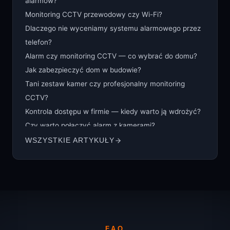
alarmów?
Monitoring CCTV przewodowy czy Wi-Fi?
Dlaczego nie wyceniamy systemu alarmowego przez
telefon?
Alarm czy monitoring CCTV — co wybrać do domu?
Jak zabezpieczyć dom w budowie?
Tani zestaw kamer czy profesjonalny monitoring
CCTV?
Kontrola dostępu w firmie — kiedy warto ją wdrożyć?
Czy warto połączyć alarm z kamerami?
Smart Home i bezpieczeństwo — jak to połączyć?
WSZYSTKIE ARTYKUŁY
System alarmowy przewodowy czy bezprzewodowy?
Jak uniknąć fałszywych alarmów?
Monitoring zewnętrzny domu — brama, ogród,
podjazd i taras
Kamery do firmy — co zaplanować przed montażem?
Rejestrator CCTV i dyski — co warto wiedzieć?
FAQ