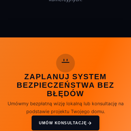
ZAPLANUJ SYSTEM
BEZPIECZEŃSTWA BEZ
BŁĘDÓW
Umówmy bezpłatną wizję lokalną lub konsultację na
podstawie projektu Twojego domu.
UMÓW KONSULTACJĘ