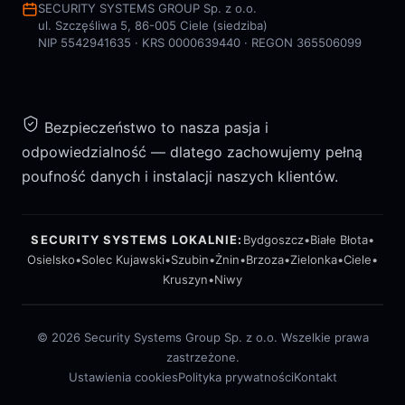
SECURITY SYSTEMS GROUP Sp. z o.o.
ul. Szczęśliwa 5, 86-005 Ciele (siedziba)
NIP 5542941635 · KRS 0000639440 · REGON 365506099
Bezpieczeństwo to nasza pasja i
odpowiedzialność — dlatego zachowujemy pełną
poufność danych i instalacji naszych klientów.
SECURITY SYSTEMS LOKALNIE:
Bydgoszcz
•
Białe Błota
•
Osielsko
•
Solec Kujawski
•
Szubin
•
Żnin
•
Brzoza
•
Zielonka
•
Ciele
•
Kruszyn
•
Niwy
© 2026 Security Systems Group Sp. z o.o. Wszelkie prawa
zastrzeżone.
Ustawienia cookies
Polityka prywatności
Kontakt